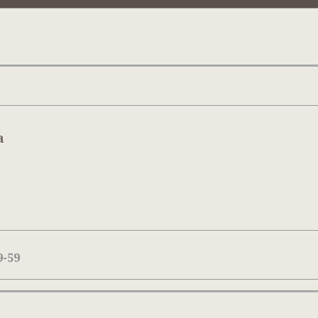
а
9-59