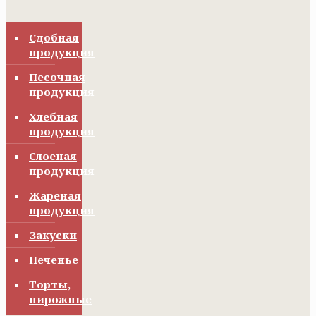
Сдобная
продукция
Песочная
продукция
Хлебная
продукция
Слоеная
продукция
Жареная
продукция
Закуски
Печенье
Торты,
пирожные