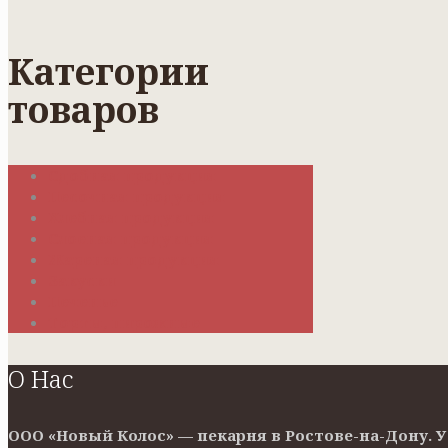
Категории
товаров
Сдобная продукция
Песочная продукция
Хлебная продукция
Слоеная продукция
Жареная продукция
Закуски
Печенье
Торты, пирожные
О Нас
ООО «Новый Колос» — пекарня в Ростове-на-Дону. 