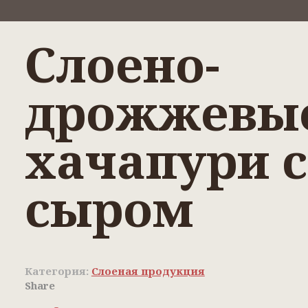
Слоено-
дрожжевы
хачапури с
сыром
Категория:
Слоеная продукция
Share