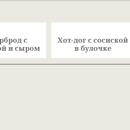
рброд с
Хот-дог с сосиской
ой и сыром
в булочке