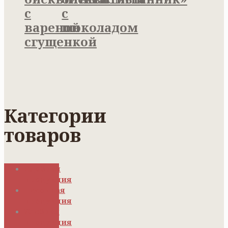
с
с
вареной
шоколадом
сгущенкой
Категории
товаров
Сдобная
продукция
Песочная
продукция
Хлебная
продукция