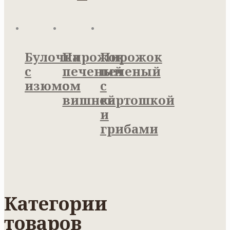
Булочка
Пирожок
Пирожок
с
печеный
печеный
изюмом
с
с
вишней
картошкой
и
грибами
Категории
товаров