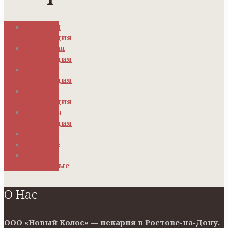
Сдобная
продукция
Песочная
продукция
Хлебная
продукция
Слоеная
продукция
Жареная
продукция
Закуски
Печенье
Торты,
пирожные
О Нас
ООО «Новый Колос» — пекарня в Ростове-на-Дону.