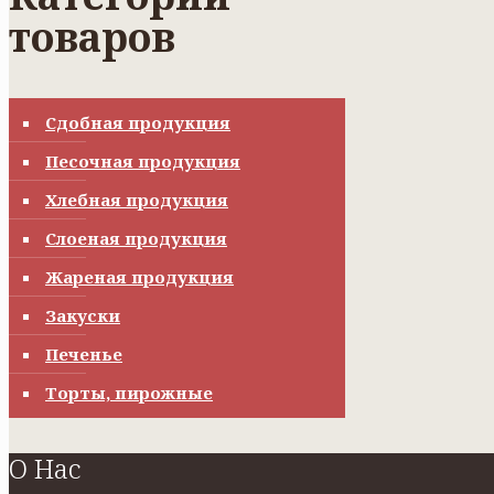
товаров
Сдобная продукция
Песочная продукция
Хлебная продукция
Слоеная продукция
Жареная продукция
Закуски
Печенье
Торты, пирожные
О Нас